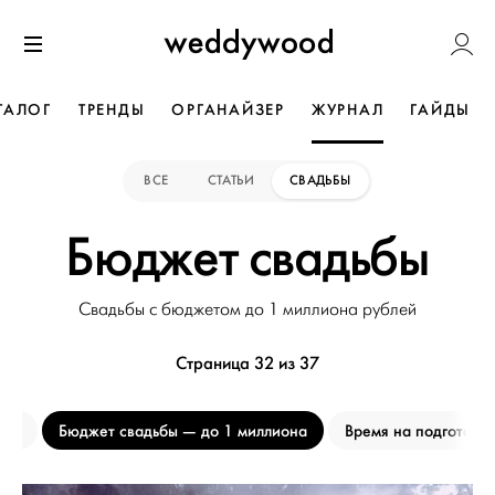
Перейти
Weddywoo
к содержанию
Меню
ТАЛОГ
ТРЕНДЫ
ОРГАНАЙЗЕР
ЖУРНАЛ
ГАЙДЫ
ВСЕ
СТАТЬИ
СВАДЬБЫ
Бюджет свадьбы
Свадьбы с бюджетом до 1 миллиона рублей
Страница 32 из 37
тей
Бюджет свадьбы
до 1 миллиона
Время на подготовк