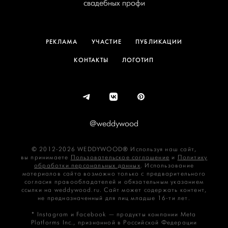
свадебных профи
РЕКЛАМА
УЧАСТИЕ
ПУБЛИКАЦИИ
КОНТАКТЫ
ЛОГОТИП
@weddywood
© 2012-2026 WEDDYWOOD® Используя наш сайт,
вы принимаете
Пользовательское соглашение
и
Политику
обработки персональных данных
. Использование
материалов сайта возможно только с предварительного
согласия правообладателей и обязательным указанием
ссылки на weddywood.ru. Сайт может содержать контент,
не предназначенный для лиц младше 16‑ти лет.
* Instagram и Facebook — продукты компании Meta
Platforms Inc., признанной в Российской Федерации