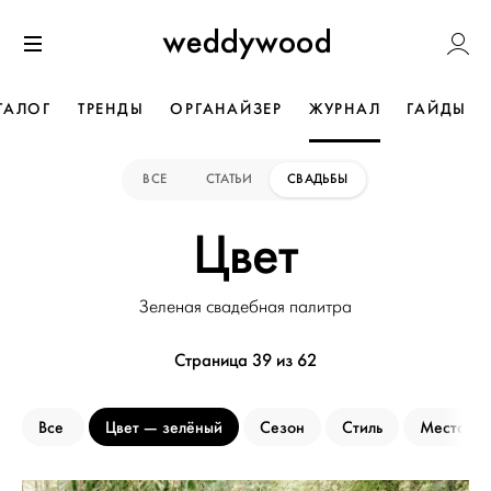
Перейти
Weddywoo
к содержанию
Меню
ТАЛОГ
ТРЕНДЫ
ОРГАНАЙЗЕР
ЖУРНАЛ
ГАЙДЫ
ВСЕ
СТАТЬИ
СВАДЬБЫ
Цвет
Зеленая свадебная палитра
Страница 39 из 62
Все
Цвет
зелёный
Сезон
Стиль
Место