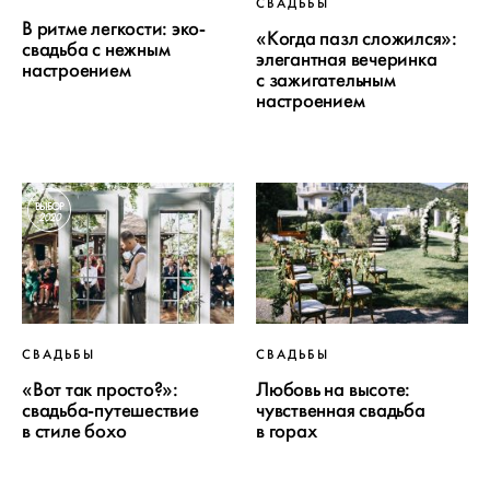
СВАДЬБЫ
В ритме легкости: эко-
«Когда пазл сложился»:
свадьба с нежным
элегантная вечеринка
настроением
с зажигательным
настроением
ВЫБОР
2020
СВАДЬБЫ
СВАДЬБЫ
«Вот так просто?»:
Любовь на высоте:
свадьба-путешествие
чувственная свадьба
в стиле бохо
в горах