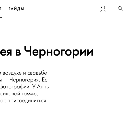
Л
ГАЙДЫ
Пои
ея в Черногории
 воздухе и свадьбе
ы — Черногория. Ее
фотографии. У Анны
рсиковой гамме,
ас присоединиться