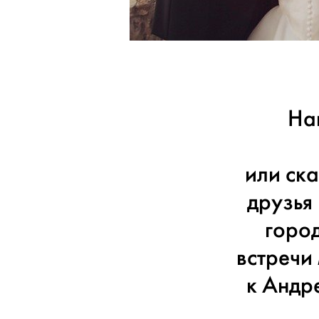
На
или ск
друзья 
город
встречи
к Андре