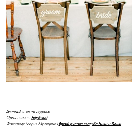
Длинный стол на террасе
JulyEvent
Организация:
Яркий рустик: свадьба Ники и Леши
Фотограф: Мария Муницина |