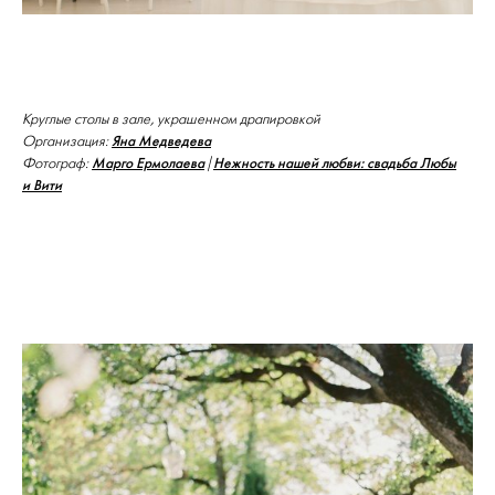
Круглые столы в зале, украшенном драпировкой
Яна Медведева
Организация:
Марго Ермолаева
Нежность нашей любви: свадьба Любы
Фотограф:
|
и Вити