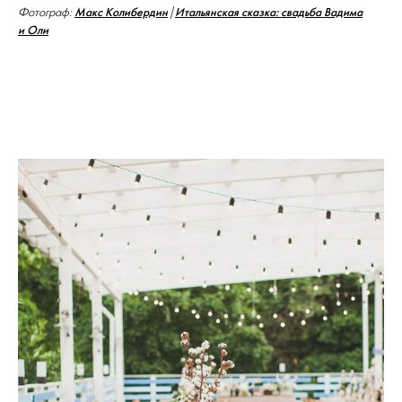
Макс Колибердин
Итальянская сказка: свадьба Вадима
Фотограф:
|
и Оли