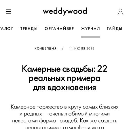
Перейти
Weddywoo
к содержанию
Меню
ТАЛОГ
ТРЕНДЫ
ОРГАНАЙЗЕР
ЖУРНАЛ
ГАЙДЫ
ОПУБЛИКОВАНО
КОНЦЕПЦИЯ
/
11 ИЮЛЯ 2016
Камерные свадьбы: 22
реальных примера
для вдохновения
Камерное торжество в кругу самых близких
и родных — очень любимый многими
невестами формат свадеб. Как же создать
неповторимую атмосферу уюта