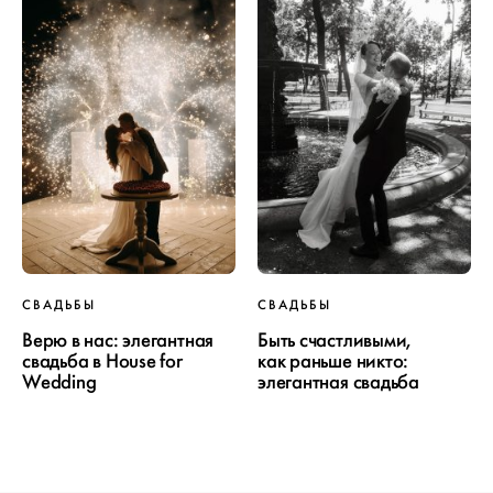
ПРОЕКТ
СВАДЬБЫ
СВАДЬБЫ
СВАДЬБЫ
Верю в нас: элегантная
Быть счастливыми,
свадьба в House for
как раньше никто:
Wedding
элегантная свадьба
ОТ WEDDYWOOD
вся подготовка — на одной странице
создать проект