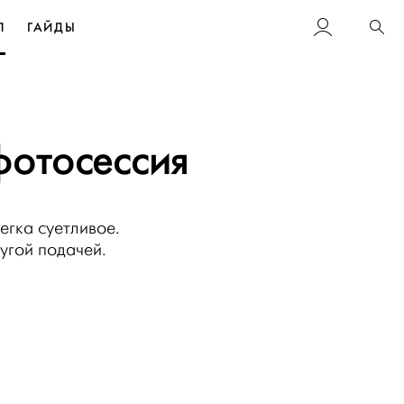
Л
ГАЙДЫ
Пои
фотосессия
егка суетливое.
угой подачей.