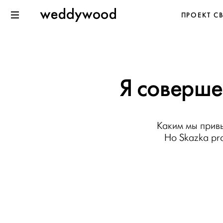
Перейти
Weddywood
ПРОЕКТ С
к содержанию
Меню
Я соверше
Каким мы привы
Но Skazka pr