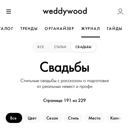
Перейти
Weddywoo
к содержанию
Меню
ТАЛОГ
ТРЕНДЫ
ОРГАНАЙЗЕР
ЖУРНАЛ
ГАЙДЫ
ВСЕ
СТАТЬИ
СВАДЬБЫ
Свадьбы
Стильные свадьбы с рассказом о подготовке
от реальных невест и профи
Страница 191 из 229
Все
Цвет
Сезон
Стиль
Место
Количеств