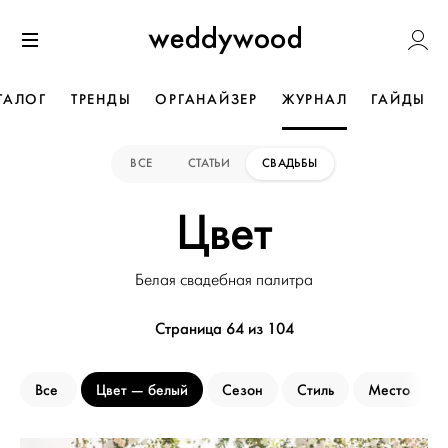
Перейти
Weddywoo
к содержанию
Меню
ТАЛОГ
ТРЕНДЫ
ОРГАНАЙЗЕР
ЖУРНАЛ
ГАЙДЫ
ВСЕ
СТАТЬИ
СВАДЬБЫ
Цвет
Белая свадебная палитра
Страница 64 из 104
Все
Цвет
белый
Сезон
Стиль
Место