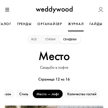
Перейти
Weddywoo
к содержанию
Меню
ТАЛОГ
ТРЕНДЫ
ОРГАНАЙЗЕР
ЖУРНАЛ
ГАЙДЫ
ВСЕ
СТАТЬИ
СВАДЬБЫ
Место
Свадьба в лофте
Страница 12 из 16
Сезон
Стиль
Место
лофт
Количество гостей
Б