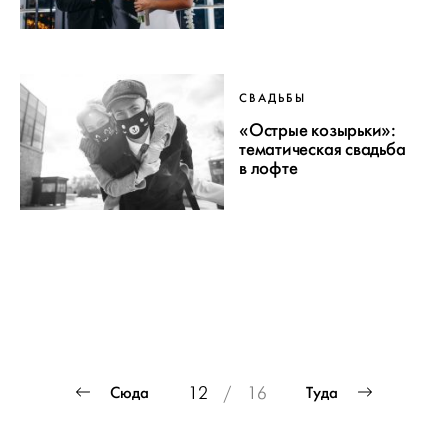
СВАДЬБЫ
«Острые козырьки»:
тематическая свадьба
в лофте
ПРОЕКТ
Пагинация
Сюда
Туда
12
/
16
СВАДЬБЫ
записей